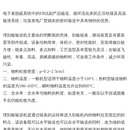
电子束脱硫系统中的EB法副产品输送、循环流化床的正压给煤及高温
输渣系统；垃圾发电厂焚烧灰的密封输送中具有独特的优势。
埋刮板输送机主要由封闭断面的壳体、刮板链条，驱动装置及张紧装
置等部件组成。设备结构简单、体积小、密封性能好、安装维修比较
方便；能多点加料、多点卸料，工艺选型及布置较为灵活；在输送飞
扬性、有毒、高温、易燃易爆的物料时，可改善工作条件，减少环境
污染。
一、物料松散密度：p=0.2~2.5t/m3
二、物料温度：一般机型适用于物料温度小于120°C；热料型输送物料
的温度为100~450°C，瞬时物料温度允许达到800°C。
三、含水率：含水率与物料的料度、粘度有关，一般应以手捏成团撒
手后仍能松散为度。
埋刮板输送机是通过链条的运转将进入刮板机内的物料拉至指定的卸
料点，该设备既可以水平输送也可以在水平输送的同时，改为倾斜或
者垂直输送，无论在水平输送、倾斜输送和垂直输送时都能形成连续