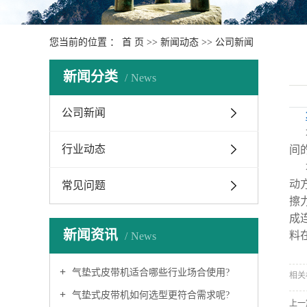
斗式提升机
平板烘干机
您当前的位置 ：
首 页
>>
新闻动态
>>
公司新闻
绞龙
新闻分类
News
粉尘加湿机
公司新闻
刮板输送机厂家
管链机
行业动态
间
冷凝器
动
常见问题
捞渣机（澄油箱）
擦
成
旋转式除铁器
新闻资讯
料
News
抽屉式除铁器
气垫式皮带机适合哪些行业场合使用?
相关
气垫式皮带机如何选型更符合需求呢?
上一