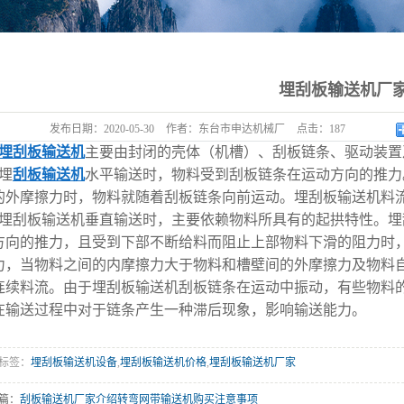
埋刮板输送机厂
发布日期：
2020-05-30
作者：
东台市申达机械厂
点击：
187
埋刮板输送机
主要由封闭的壳体（机槽）、刮板链条、驱动装
埋
刮板输送机
水平输送时，物料受到刮板链条在运动方向的推力
的外摩擦力时，物料就随着刮板链条向前运动。埋刮板输送机料
埋刮板输送机垂直输送时，主要依赖物料所具有的起拱特性。埋
方向的推力，且受到下部不断给料而阻止上部物料下滑的阻力时
力，当物料之间的内摩擦力大于物料和槽壁间的外摩擦力及物料
连续料流。由于埋刮板输送机刮板链条在运动中振动，有些物料
在输送过程中对于链条产生一种滞后现象，影响输送能力。
标签：
埋刮板输送机设备
,
埋刮板输送机价格
,
埋刮板输送机厂家
篇：
刮板输送机厂家介绍转弯网带输送机购买注意事项