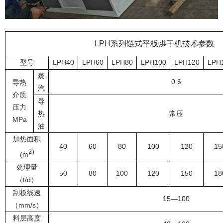
LPH
系列链式平板烘干机技术参数
型号
LPH40
LPH60
LPH80
LPH100
LPH120
LPH
蒸
0.6
导热
汽
介质
导
压力
热
常压
MPa
油
加热面积
40
60
80
100
120
15
2)
(m
处理量
50
80
100
120
150
18
（
t/d）
刮板线速
15
—100
（
mm/s）
料层高度