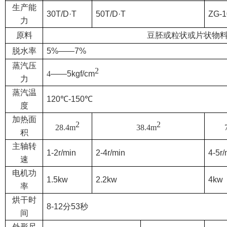
生产能
30T/D·T
50T/D·T
ZG-1
力
原料
豆胚或粒状或片状物
脱水率
5%
——7%
蒸汽压
2
4
——5kgf/cm
力
蒸汽温
120℃-150℃
度
加热面
2
2
28.4m
38.4m
积
主轴转
1-2r/min
2-4r/min
4-5r/
速
电机功
1.5kw
2.2kw
4kw
率
烘干时
8-12
分53秒
间
外形尺