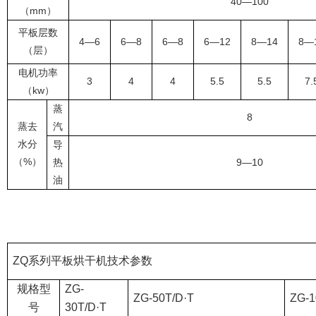
40
—100
（
mm）
平板层数
4
—6
6
—8
6
—8
6
—12
8
—14
8
—
（层）
电机功率
3
4
4
5.5
5.5
7.
（
kw）
蒸
8
蒸去
汽
水分
导
（
%）
热
9
—10
油
ZQ
系列平板烘干机技术参数
规格型
ZG-
ZG-50T/D·T
ZG-1
号
30T/D·T