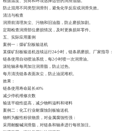
根据温度、负荷和环境选择适合的润滑油脂。
防止混用不同类型润滑剂，避免化学反应或润滑失效。
清洁与检查
润滑前清理灰尘、污物和旧油脂，防止磨损加剧。
定期检查润滑部位磨损情况，及时更换损坏零件。
五、实际应用案例
案例一：煤矿刮板输送机
某煤矿刮板输送机连续运行24小时，链条易磨损。厂家指导：
链条使用自动喷油系统，每2小时喷一次润滑油。
滚轮轴承每周加注润滑脂，防止过热。
每月清洗链条表面灰尘，防止油泥堆积。
效果：
链条使用寿命延长40%
减少停机维修次数
输送平稳性提高，减少物料溢料和堵料
案例二：化工行业耐腐蚀刮板输送机
物料为酸性粉状物质，对金属腐蚀性强：
采用耐酸碱润滑脂，对链条和轴承进行每班加注。