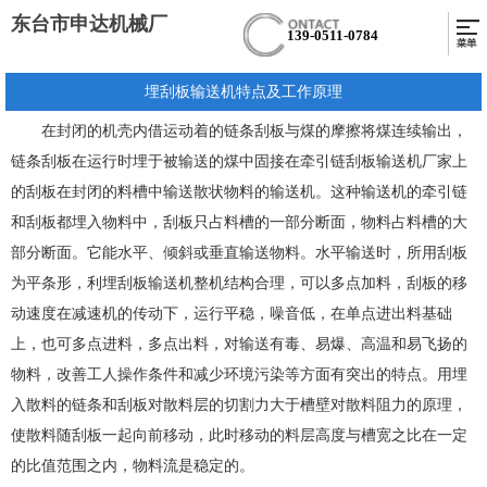
东台市申达机械厂
139-0511-0784
埋刮板输送机特点及工作原理
在封闭的机壳内借运动着的链条刮板与煤的摩擦将煤连续输出，
链条刮板在运行时埋于被输送的煤中固接在牵引链
刮板输送机厂家
上
的刮板在封闭的料槽中输送散状物料的输送机。这种输送机的牵引链
和刮板都埋入物料中，刮板只占料槽的一部分断面，物料占料槽的大
部分断面。它能水平、倾斜或垂直输送物料。水平输送时，所用刮板
为平条形，利
埋刮板输送机
整机结构合理，可以多点加料，刮板的移
动速度在减速机的传动下，运行平稳，噪音低，在单点进出料基础
上，也可多点进料，多点出料，对输送有毒、易爆、高温和易飞扬的
物料，改善工人操作条件和减少环境污染等方面有突出的特点。用埋
入散料的链条和刮板对散料层的切割力大于槽壁对散料阻力的原理，
使散料随刮板一起向前移动，此时移动的料层高度与槽宽之比在一定
的比值范围之内，物料流是稳定的。